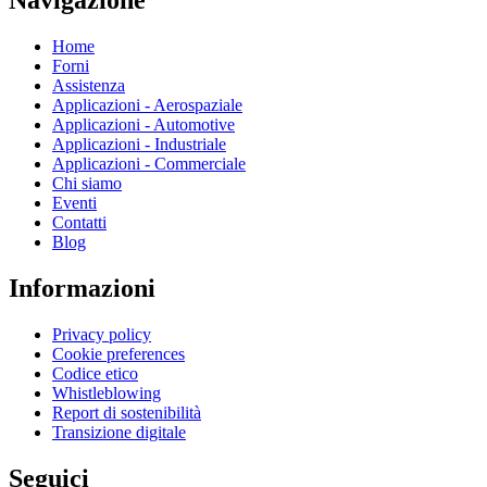
Home
Forni
Assistenza
Applicazioni - Aerospaziale
Applicazioni - Automotive
Applicazioni - Industriale
Applicazioni - Commerciale
Chi siamo
Eventi
Contatti
Blog
Informazioni
Privacy policy
Cookie preferences
Codice etico
Whistleblowing
Report di sostenibilità
Transizione digitale
Seguici