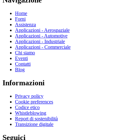
Home
Forni
Assistenza
Applicazioni - Aerospaziale
Applicazioni - Automotive
Applicazioni - Industriale
Applicazioni - Commerciale
Chi siamo
Eventi
Contatti
Blog
Informazioni
Privacy policy
Cookie preferences
Codice etico
Whistleblowing
Report di sostenibilità
Transizione digitale
Seguici