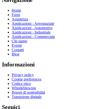
Home
Forni
Assistenza
Applicazioni - Aerospaziale
Applicazioni - Automotive
Applicazioni - Industriale
Applicazioni - Commerciale
Chi siamo
Eventi
Contatti
Blog
Informazioni
Privacy policy
Cookie preferences
Codice etico
Whistleblowing
Report di sostenibilità
Transizione digitale
Seguici